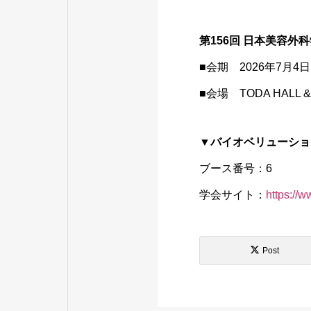
第156回 日本美容外
■会期 2026年7月4
■会場 TODA HALL &
▼バイオベリューショ
ブース番号：6
学会サイト：
https://
Post