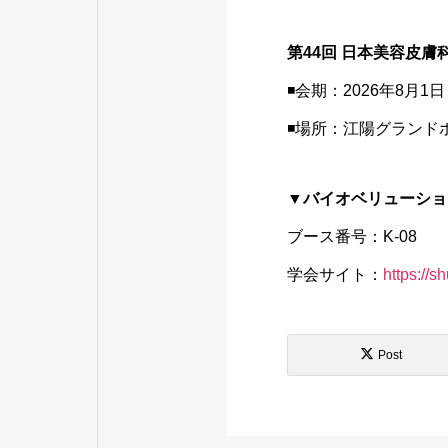
第44回 日本美容皮
◾️会期：2026年8月
◾️場所：江陽グランド
▼バイオベリューショ
ブース番号：K-08
学会サイト：
https://s
Post