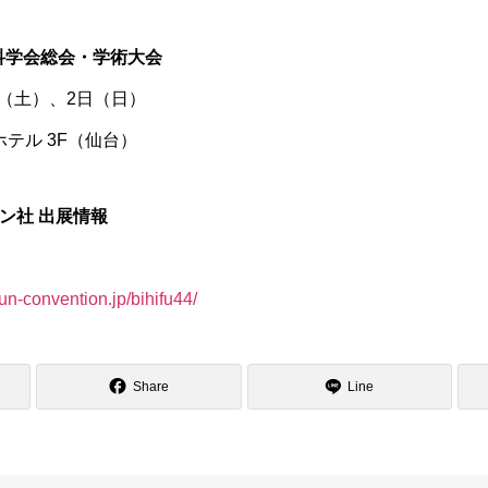
膚科学会総会・学術大会
1日（土）、2日（日）
ホテル 3F（仙台）
ン社 出展情報
hun-convention.jp/bihifu44/
Share
Line